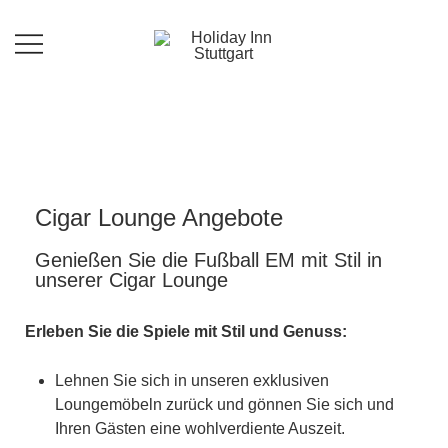
Im Holiday Inn Stuttgart bieten wir Ihnen
Holiday Inn Stuttgart
zu den 320 gut ausgestatteten Zimmer,
17 Konferenzräume für 10 bis 240
Personen, ein Restaurant mit regionalen
und internationalen Speisen sowie
saisonalen Aktionskarten.
Cigar Lounge Angebote
Genießen Sie die Fußball EM mit Stil in
unserer Cigar Lounge
Erleben Sie die Spiele mit Stil und Genuss:
Lehnen Sie sich in unseren exklusiven
Loungemöbeln zurück und gönnen Sie sich und
Ihren Gästen eine wohlverdiente Auszeit.